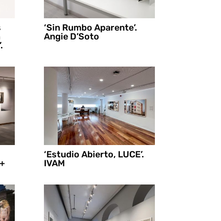
s
‘Sin Rumbo Aparente’.
n
Angie D’Soto
.
‘Estudio Abierto, LUCE’.
 +
IVAM