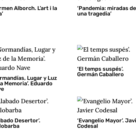
rmen Alborch. L’art i la
‘Pandemia: miradas de
a’
una tragedia’
‘El temps suspés’.
Germán Caballero
rmandías, Lugar y Luz
la Memoria’. Eduardo
ve
abado Desertor’.
‘Evangelio Mayor’. Jav
lobarba
Codesal