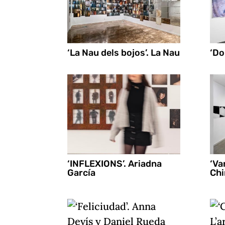
‘La Nau dels bojos’. La Nau
‘Do
‘INFLEXIONS’. Ariadna
‘Va
García
Chi