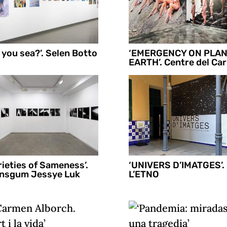
 you sea?’. Selen Botto
‘EMERGENCY ON PLA
EARTH’. Centre del Ca
rieties of Sameness’.
‘UNIVERS D’IMATGES’.
nsgum Jessye Luk
L’ETNO