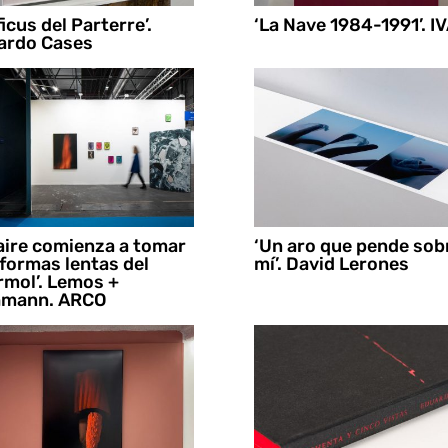
 ficus del Parterre’.
‘La Nave 1984-1991’. I
ardo Cases
 aire comienza a tomar
‘Un aro que pende sob
 formas lentas del
mí’. David Lerones
mol’. Lemos +
hmann. ARCO