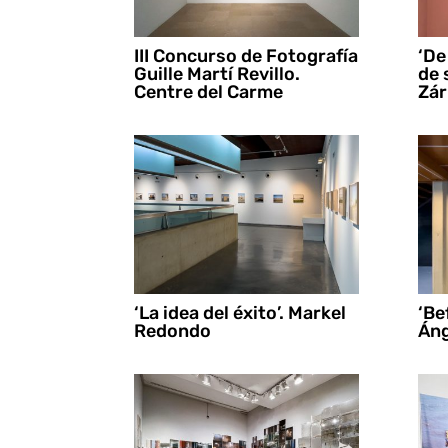
III Concurso de Fotografía
‘De
Guille Martí Revillo.
de 
Centre del Carme
Zár
‘La idea del éxito’. Markel
‘Be
Redondo
Áng