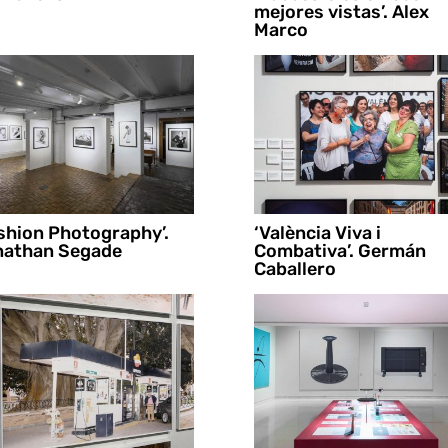
mejores vistas’. Alex
Marco
shion Photography’.
‘València Viva i
nathan Segade
Combativa’. Germán
Caballero