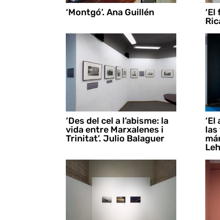
‘Montgó’. Ana Guillén
‘El
Ric
‘Des del cel a l’abisme: la
‘El
vida entre Marxalenes i
las
Trinitat’. Julio Balaguer
már
Le