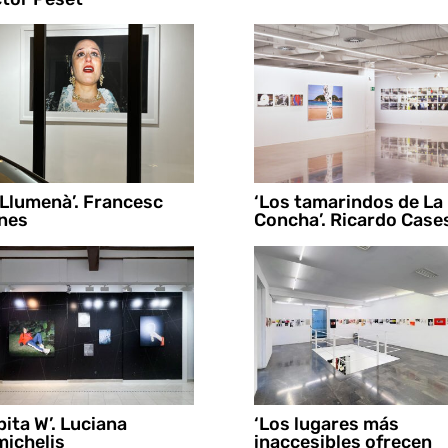
 Llumenà’. Francesc
‘Los tamarindos de La
nes
Concha’. Ricardo Case
bita W’. Luciana
‘Los lugares más
ichelis
inaccesibles ofrecen