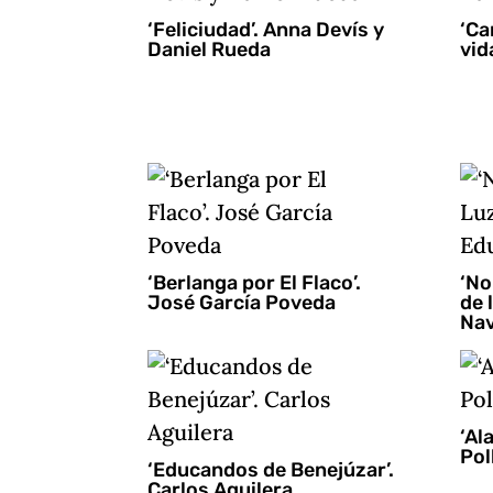
‘Feliciudad’. Anna Devís y
‘Ca
Daniel Rueda
vid
‘Berlanga por El Flaco’.
‘No
José García Poveda
de 
Na
‘Al
Pol
‘Educandos de Benejúzar’.
Carlos Aguilera