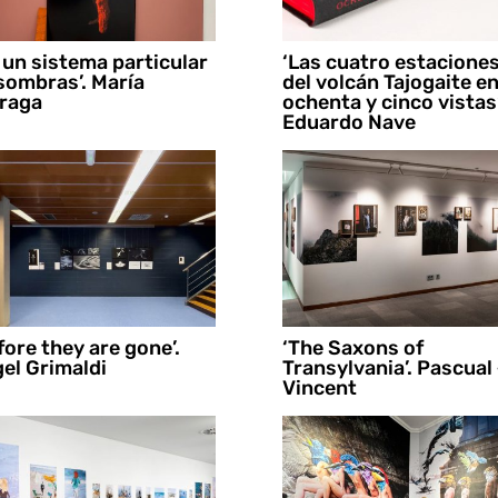
 un sistema particular
‘Las cuatro estacione
sombras⁠’. María
del volcán Tajogaite e
raga
ochenta y cinco vistas’
Eduardo Nave
fore they are gone’.
‘The Saxons of
el Grimaldi
Transylvania’. Pascual
Vincent