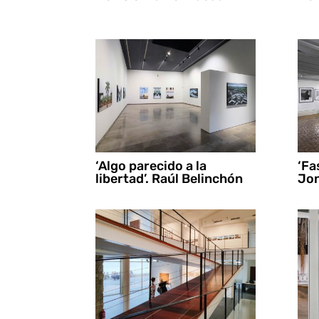
‘Algo parecido a la
‘Fa
libertad’. Raúl Belinchón
Jo