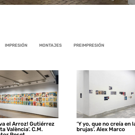
IMPRESIÓN
MONTAJES
PREIMPRESIÓN
iva el Arroz! Gutiérrez
‘Y yo, que no creía en l
ita València’. C.M.
brujas’. Alex Marco
tor Peset