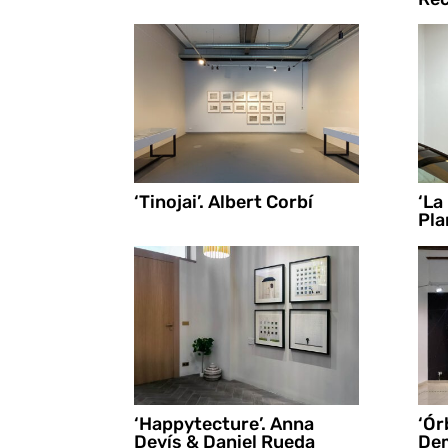
‘Tinojai’. Albert Corbí
‘La
Pla
‘Happytecture’. Anna
‘Ór
Devís & Daniel Rueda
Dem