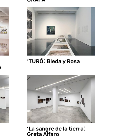
‘TURÓ’. Bleda y Rosa
s
‘La sangre de la tierra’.
Greta Alfaro