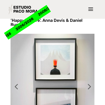
‘Happytecture’. Anna Devís & Daniel
Rueda