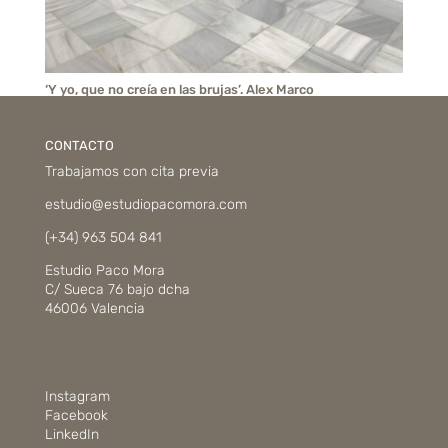
‘Y yo, que no creía en las brujas’. Alex Marco
CONTACTO
Trabajamos con cita previa
estudio@estudiopacomora.com
(+34) 963 504 841
Estudio Paco Mora
C/ Sueca 76 bajo dcha
46006 Valencia
Instagram
Facebook
LinkedIn