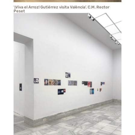
‘¡Viva el Arroz! Gutiérrez visita València’. C.M. Rector
Peset